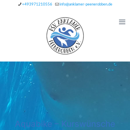
+493971210556
info@anklamer-peenerobben.de
Aquabike – Kurswünsche