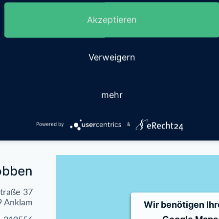
Akzeptieren
sebad
Rehaschwimme
Verweigern
mehr
Powered by
&
obben
traße 37
9 Anklam
Wir benötigen Ih