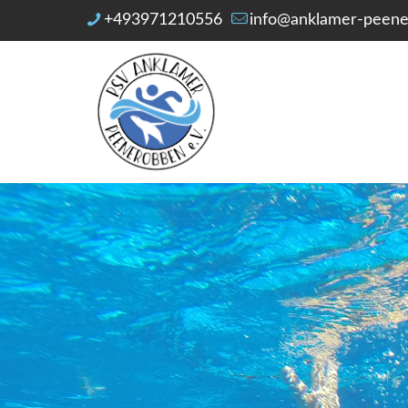
+493971210556
info@anklamer-peene